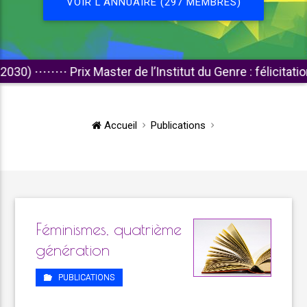
VOIR L'ANNUAIRE (297 MEMBRES)
⋅⋅⋅⋅⋅⋅⋅
Prix Master de l’Institut du Genre : félicitations aux
Accueil
Publications
Féminismes, quatrième
génération
PUBLICATIONS