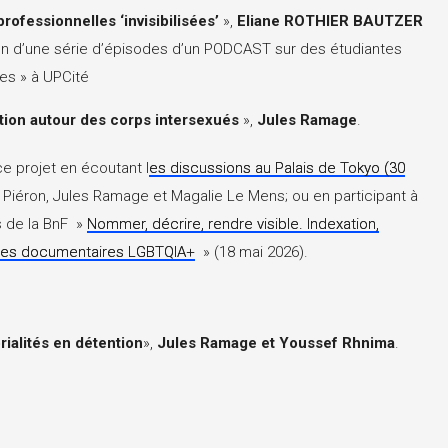
rofessionnelles ‘invisibilisées’
»,
Eliane ROTHIER BAUTZER
ion d’une série d’épisodes d’un PODCAST sur des étudiantes
ées » à UPCité
tion autour des corps intersexués
»,
Jules Ramage
.
e projet en écoutant l
es discussions au Palais de Tokyo (30
t Piéron, Jules Ramage et Magalie Le Mens; ou en participant à
s de la BnF »
Nommer, décrire, rendre visible. Indexation,
ues documentaires LGBTQIA+
» (18 mai 2026).
ialités en détention
»,
Jules Ramage et Youssef Rhnima
.