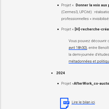
Projet «
Donner la voix aux p
(Cermes3, UPCité) : réalisat
professionnelles « invisibilis
Projet «
[H]-recherche-créa
Vous pouvez découvrir c
avril 18h30)
, entre Benoî
la demi-journée d’étude
métadonnées et politiq
2024
Projet «
AfterWork_co-auctor
Lire le bilan ici
.