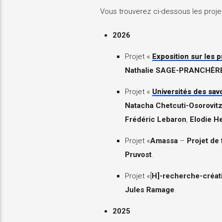
Vous trouverez ci-dessous les projet
2026
Projet «
Exposition sur les
Nathalie SAGE-PRANCHÈR
Projet «
Universités des savo
Natacha Chetcuti-Osorovit
Frédéric Lebaron
,
Elodie He
Projet «
Amassa
–
Projet de
Pruvost
.
Projet «[
H]-recherche-créati
Jules Ramage
.
2025