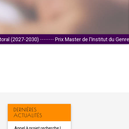
30)
⋅⋅⋅⋅⋅⋅⋅⋅
Prix Master de l’Institut du Genre : félicitations
DERNIÈRES
ACTUALITÉS
Appel à projet recherche |