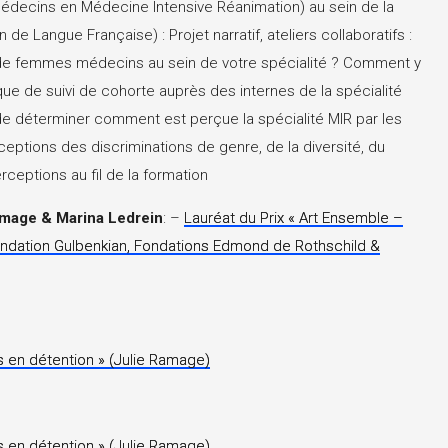
ecins en Médecine Intensive Réanimation) au sein de la
e Langue Française) : Projet narratif, ateliers collaboratifs :
de femmes médecins au sein de votre spécialité ? Comment y
ique de suivi de cohorte auprès des internes de la spécialité
 de déterminer comment est perçue la spécialité MIR par les
rceptions des discriminations de genre, de la diversité, du
rceptions au fil de la formation
Ramage & Marina Ledrein
: –
Lauréat du Prix « Art Ensemble –
ondation Gulbenkian, Fondations Edmond de Rothschild &
s en détention » (Julie Ramage)
s en détention » (Julie Ramage)