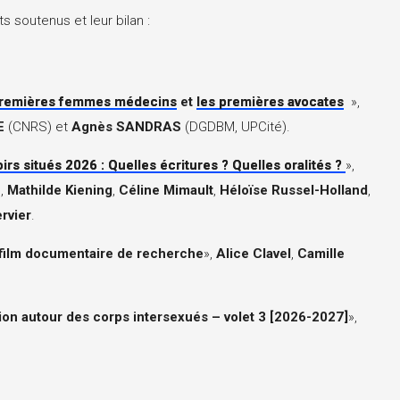
s soutenus et leur bilan :
 premières femmes médecins
et
les premières avocates
»,
E
(CNRS) et
Agnès SANDRAS
(DGDBM, UPCité).
irs situés 2026 : Quelles écritures ? Quelles oralités ?
»,
z
,
Mathilde Kiening
,
Céline Mimault
,
Héloïse Russel-Holland
,
rvier
.
 film documentaire de recherche
»,
Alice Clavel
,
Camille
on autour des corps intersexués – volet 3 [2026-2027]
»,