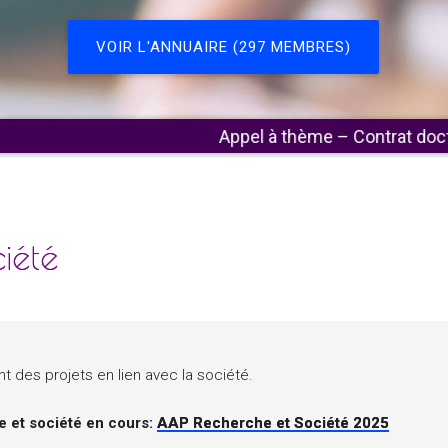
VOIR L'ANNUAIRE (297 MEMBRES)
Appel à thème – Contrat doctoral (2027-20
iété
Partager
Facebook
Twitter
Email
Print
t des projets en lien avec la société.
e et société en cours:
AAP Recherche et Société 2025