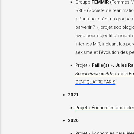
Groupe
FEMMIR
(Femmes Méd
SRLF (Société de réanimation d
« Pourquoi créer un groupe 
parvenir ? », projet sociolog
avec pour objectif principal
internes MIR, incluant les pe
sexisme et l’évolution des pe
Projet «
Faille(s) », Jules 
Social Practice Arts
» de la F
CENTQUATRE-PARIS
2021
Projet « Économies parallèle
2020
Projet « Économies parallèle