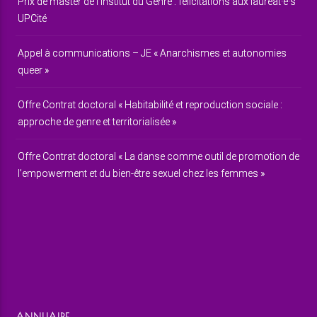
Prix de master de l’Institut du Genre : félicitations aux lauréat·e·s
UPCité
Appel à communications – JE « Anarchismes et autonomies
queer »
Offre Contrat doctoral « Habitabilité et reproduction sociale :
approche de genre et territorialisée »
Offre Contrat doctoral « La danse comme outil de promotion de
l’empowerment et du bien-être sexuel chez les femmes »
ANNUAIRE