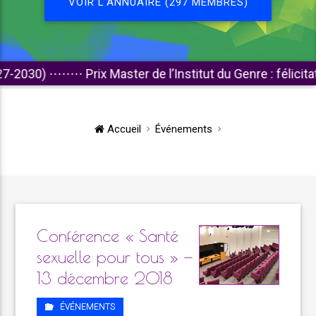
VOIR L'ANNUAIRE (297 MEMBRES)
)
⋅⋅⋅⋅⋅⋅⋅⋅
Prix Master de l’Institut du Genre : félicitations a
Accueil
Événements
Conférence « Santé
sexuelle pour tous » —
13 décembre 2018
ÉVÉNEMENTS