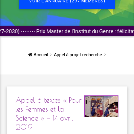
VOIR L'ANNUAIRE (297 MEMBRES)
)
⋅⋅⋅⋅⋅⋅⋅⋅
Prix Master de l’Institut du Genre : félicitations a
Accueil
Appel à projet recherche
Appel à textes « Pour
les Femmes et la
Science » — 14 avril
2019