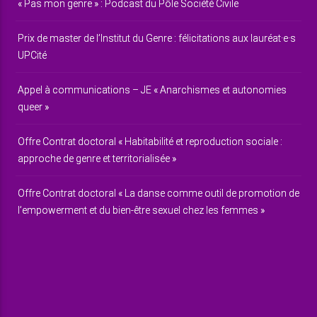
« Pas mon genre » : Podcast du Pôle Société Civile
Prix de master de l’Institut du Genre : félicitations aux lauréat·e·s
UPCité
Appel à communications – JE « Anarchismes et autonomies
queer »
Offre Contrat doctoral « Habitabilité et reproduction sociale :
approche de genre et territorialisée »
Offre Contrat doctoral « La danse comme outil de promotion de
l’empowerment et du bien-être sexuel chez les femmes »