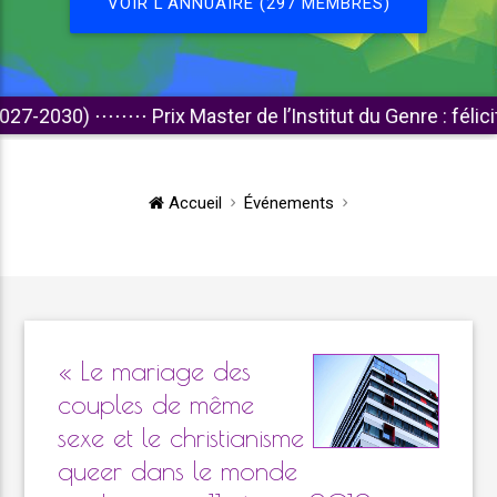
VOIR L'ANNUAIRE (297 MEMBRES)
30)
⋅⋅⋅⋅⋅⋅⋅⋅
Prix Master de l’Institut du Genre : félicitations
Accueil
Événements
« Le mariage des
couples de même
sexe et le christianisme
queer dans le monde