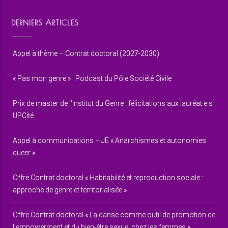
DERNIERS ARTICLES
Appel à thème – Contrat doctoral (2027-2030)
« Pas mon genre » : Podcast du Pôle Société Civile
Prix de master de l’Institut du Genre : félicitations aux lauréat·e·s
UPCité
Appel à communications – JE « Anarchismes et autonomies
queer »
Offre Contrat doctoral « Habitabilité et reproduction sociale :
approche de genre et territorialisée »
Offre Contrat doctoral « La danse comme outil de promotion de
l’empowerment et du bien-être sexuel chez les femmes »