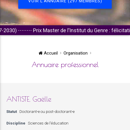
VOIR L'ANNUAIRE (297 MEMBRES)
)
⋅⋅⋅⋅⋅⋅⋅⋅
Prix Master de l’Institut du Genre : félicitations a
Accueil
Organisation
Annuaire professionnel
ANTISTE, Gaëlle
Statut
Doctorant⋅e ou post-doctorant⋅e
Discipline
Sciences de l'éducation