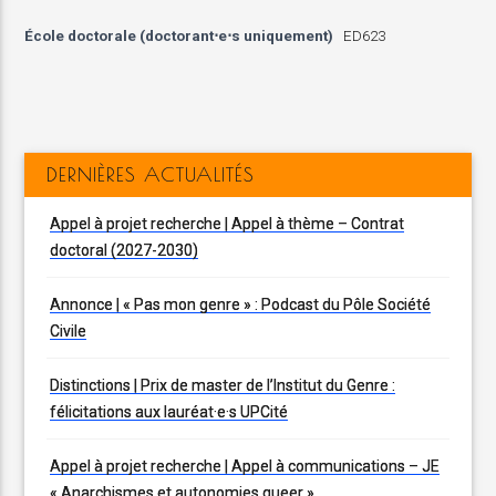
École doctorale (doctorant⋅e⋅s uniquement)
ED623
DERNIÈRES ACTUALITÉS
Appel à projet recherche | Appel à thème – Contrat
doctoral (2027-2030)
Annonce | « Pas mon genre » : Podcast du Pôle Société
Civile
Distinctions | Prix de master de l’Institut du Genre :
félicitations aux lauréat·e·s UPCité
Appel à projet recherche | Appel à communications – JE
« Anarchismes et autonomies queer »