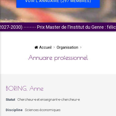
VOIR L'ANNUAIRE (297 MEMBRES)
030)
⋅⋅⋅⋅⋅⋅⋅⋅
Prix Master de l’Institut du Genre : félicitation
Accueil
Organisation
Annuaire professionnel
BORING, Anne
Statut
Chercheur⋅e et enseignant⋅e-chercheur⋅e
Discipline
Sciences économiques