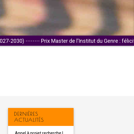
⋅⋅⋅⋅
Prix Master de l’Institut du Genre : félicitations aux la
DERNIÈRES
ACTUALITÉS
Appel à projet recherche |