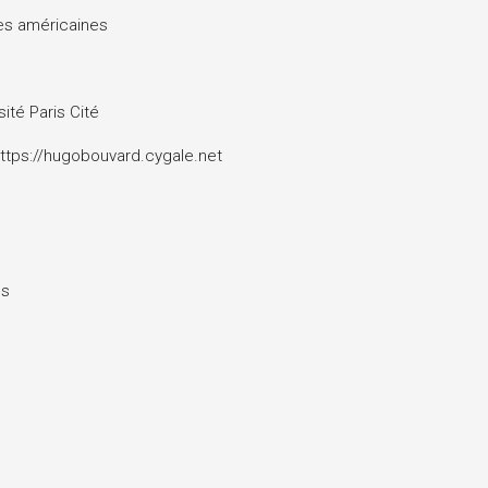
des américaines
sité Paris Cité
ttps://hugobouvard.cygale.net
es