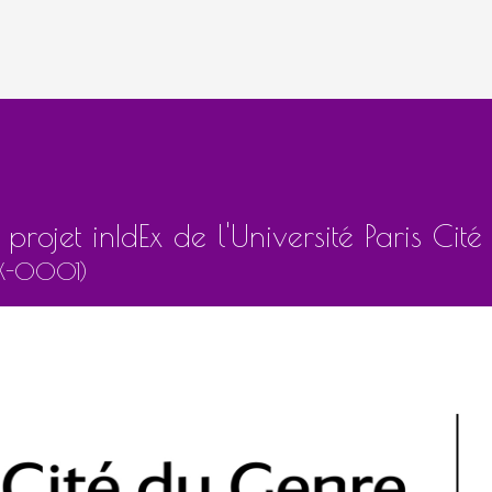
projet inIdEx de l'Université Paris Cité
EX-0001)