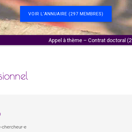
VOIR L'ANNUAIRE (297 MEMBRES)
Appel à thème – Contrat doctoral (2027-2030)
⋅⋅⋅⋅
sionnel
Partager
Facebook
Twitter
Email
Print
o
e-chercheur⋅e