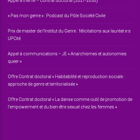
Appel à thème – Contrat doctoral (2027-2030)
« Pas mon genre » : Podcast du Pôle Société Civile
Prix de master de l’Institut du Genre : félicitations aux lauréat·e·s
UPCité
Appel à communications – JE « Anarchismes et autonomies
queer »
Offre Contrat doctoral « Habitabilité et reproduction sociale :
approche de genre et territorialisée »
Offre Contrat doctoral « La danse comme outil de promotion de
l’empowerment et du bien-être sexuel chez les femmes »