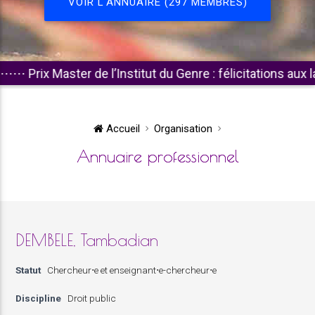
VOIR L'ANNUAIRE (297 MEMBRES)
rix Master de l’Institut du Genre : félicitations aux lauréat
Accueil
Organisation
Annuaire professionnel
DEMBELE, Tambadian
Statut
Chercheur⋅e et enseignant⋅e-chercheur⋅e
Discipline
Droit public