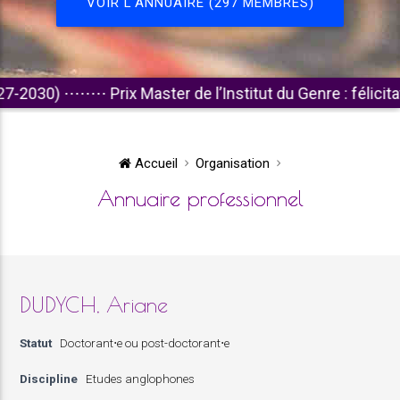
VOIR L'ANNUAIRE (297 MEMBRES)
0)
⋅⋅⋅⋅⋅⋅⋅⋅
Prix Master de l’Institut du Genre : félicitations 
Accueil
Organisation
Annuaire professionnel
DUDYCH, Ariane
Statut
Doctorant⋅e ou post-doctorant⋅e
Discipline
Etudes anglophones