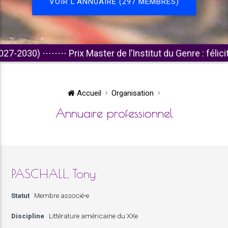
VOIR L'ANNUAIRE (297 MEMBRES)
030)
⋅⋅⋅⋅⋅⋅⋅⋅
Prix Master de l’Institut du Genre : félicitation
Accueil
Organisation
Annuaire professionnel
PASCHALL, Tony
Statut
Membre associé⋅e
Discipline
Littérature américaine du XXe