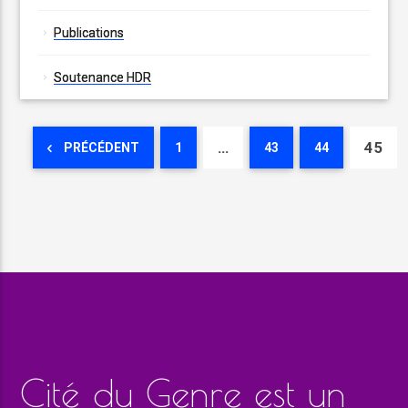
Publications
Soutenance HDR
…
45
PRÉCÉDENT
1
43
44
Cité du Genre est un