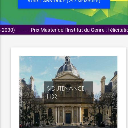
VOIR L'ANNUAIRE (297 MEMBRES)
⋅⋅
Prix Master de l’Institut du Genre : félicitations aux lau
SOUTENANCE
HDR